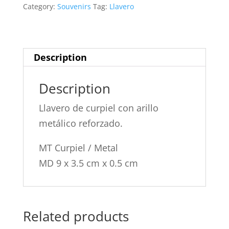
con
Category:
Souvenirs
Tag:
Llavero
arillo
metálico
reforzado
Description
-
A2516
Description
-
Kay
Llavero de curpiel con arillo
quantity
metálico reforzado.
MT Curpiel / Metal
MD 9 x 3.5 cm x 0.5 cm
Related products