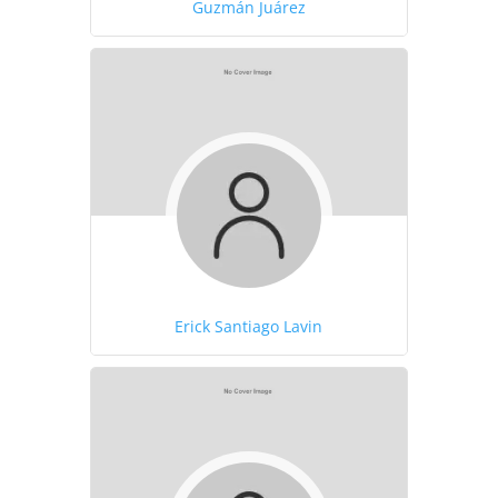
Guzmán Juárez
Erick Santiago Lavin