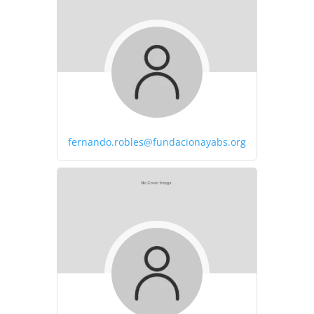
fernando.robles@fundacionayabs.org