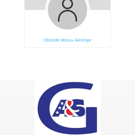
Obilade Wasiu Akinloye