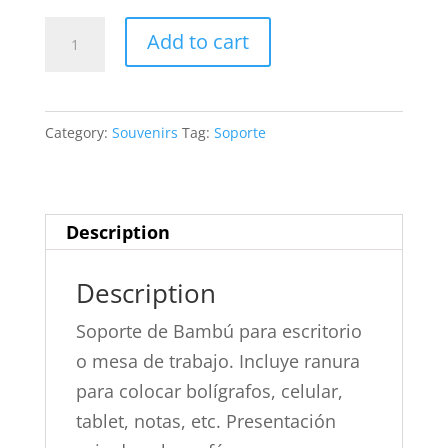
Soporte
Add to cart
de
Bambú
para
Category:
Souvenirs
Tag:
Soporte
escritorio
o
mesa
Description
de
trabajo
Description
-
a2505
Soporte de Bambú para escritorio
-
o mesa de trabajo. Incluye ranura
Bamdock
para colocar bolígrafos, celular,
quantity
tablet, notas, etc. Presentación